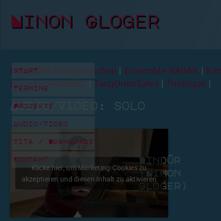
Ninon Gloger
Ensemble Klangrauschen
|
Ensemble RADAR
|
Ka
sTArT
soundprojections:
|
TangOrienTales
|
Triologue
|
Termine
Audio/Video:
solo
Projekte
Audio/Video
Vita / Downloads
Dindür
Kontakt
Klicke hier, um Marketing-Cookies zu
(Ninon
akzeptieren und diesen Inhalt zu aktivieren
Gloger)